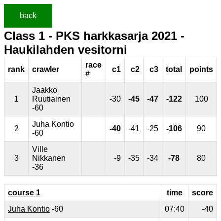
back
Class 1 - PKS harkkasarja 2021 -
Haukilahden vesitorni
race
rank
crawler
c1
c2
c3
total
points
#
Jaakko
1
Ruutiainen
-30
-45
-47
-122
100
-60
Juha Kontio
2
-40
-41
-25
-106
90
-60
Ville
3
Nikkanen
-9
-35
-34
-78
80
-36
course 1
time
score
Juha Kontio
-60
07:40
-40